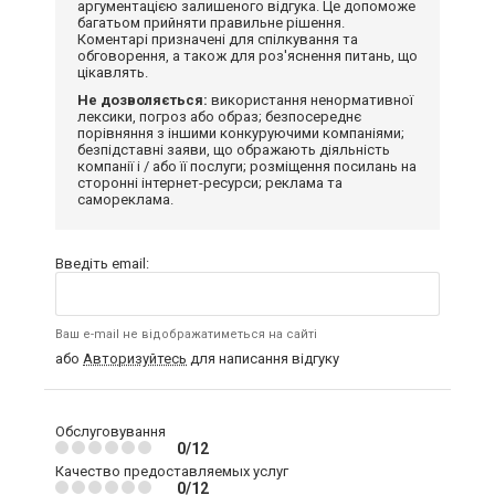
аргументацією залишеного відгука. Це допоможе
багатьом прийняти правильне рішення.
Коментарі призначені для спілкування та
обговорення, а також для роз'яснення питань, що
цікавлять.
Не дозволяється:
використання ненормативної
лексики, погроз або образ; безпосереднє
порівняння з іншими конкуруючими компаніями;
безпідставні заяви, що ображають діяльність
компанії і / або її послуги; розміщення посилань на
сторонні інтернет-ресурси; реклама та
самореклама.
Введіть email:
Ваш e-mail не відображатиметься на сайті
або
Авторизуйтесь
для написання відгуку
Обслуговування
0/12
Качество предоставляемых услуг
0/12