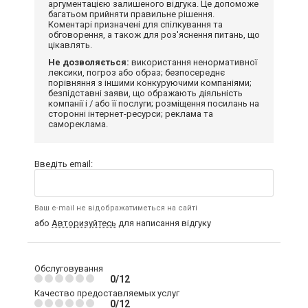
аргументацією залишеного відгука. Це допоможе
багатьом прийняти правильне рішення.
Коментарі призначені для спілкування та
обговорення, а також для роз'яснення питань, що
цікавлять.
Не дозволяється:
використання ненормативної
лексики, погроз або образ; безпосереднє
порівняння з іншими конкуруючими компаніями;
безпідставні заяви, що ображають діяльність
компанії і / або її послуги; розміщення посилань на
сторонні інтернет-ресурси; реклама та
самореклама.
Введіть email:
Ваш e-mail не відображатиметься на сайті
або
Авторизуйтесь
для написання відгуку
Обслуговування
0/12
Качество предоставляемых услуг
0/12