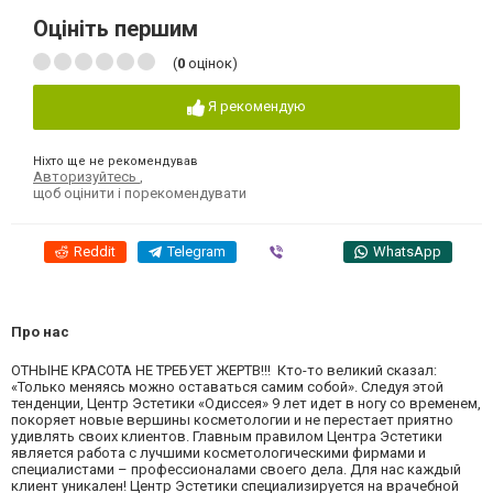
Оцініть першим
(
0
оцінок)
Я рекомендую
Ніхто ще не рекомендував
Авторизуйтесь
,
щоб оцінити і порекомендувати
Reddit
Telegram
Viber
WhatsApp
Про нас
ОТНЫНЕ КРАСОТА НЕ ТРЕБУЕТ ЖЕРТВ!!! Кто-то великий сказал:
«Только меняясь можно оставаться самим собой». Следуя этой
тенденции, Центр Эстетики «Одиссея» 9 лет идет в ногу со временем,
покоряет новые вершины косметологии и не перестает приятно
удивлять своих клиентов. Главным правилом Центра Эстетики
является работа с лучшими косметологическими фирмами и
специалистами – профессионалами своего дела. Для нас каждый
клиент уникален! Центр Эстетики специализируется на врачебной