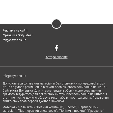
Реклама на сайті
Франшиза "CitySites"
rek@citysites.ua
Автори проєкту
rek@citysites.ua
Допускається цитування матеріалів без отримання попередньої згоди
62.ua за умови розміщення в тексті обов'язкового посилання на 62.ua -
Сайт міста Донецька. Для інтернет-видань обов'язкове розміщення
прямого, відкритого для пошукових систем гіперпосилання на цитовані
статті не нижче другого абзацу в тексті або в якості джерела. Порушення
виняткових прав переслідується Законом.
Матеріали з плашками "Новини компаній", "Промо", "Партнерський
матеріал", "Партнерський спецпроєкт", "Політичні новини", "Пресреліз",