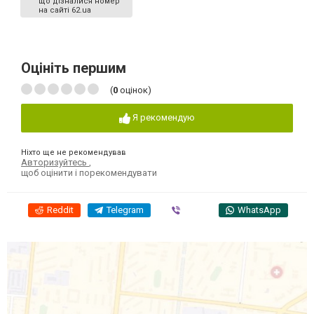
що дізналися номер
на сайті 62.ua
Оцініть першим
(
0
оцінок)
Я рекомендую
Ніхто ще не рекомендував
Авторизуйтесь
,
щоб оцінити і порекомендувати
Reddit
Telegram
Viber
WhatsApp