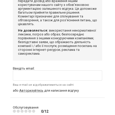
передати досвід або враження іншим
користувачам нашого сайту з обов'язковою
аргументацією залишеного відгука. Це допоможе
багатьом прийняти правильне рішення.
Коментарі призначені для спілкування та
обговорення, а також для роз'яснення питань, що
цікавлять.
Не дозволяється:
використання ненормативної
лексики, погроз або образ; безпосереднє
порівняння з іншими конкуруючими компаніями;
безпідставні заяви, що ображають діяльність
компанії і / або її послуги; розміщення посилань на
сторонні інтернет-ресурси; реклама та
самореклама.
Введіть email:
Ваш e-mail не відображатиметься на сайті
або
Авторизуйтесь
для написання відгуку
Обслуговування
0/12