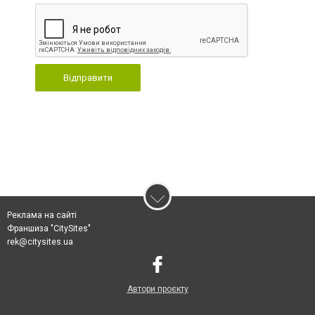
Відправити
Реклама на сайті
Франшиза "CitySites"
rek@citysites.ua
Автори проєкту