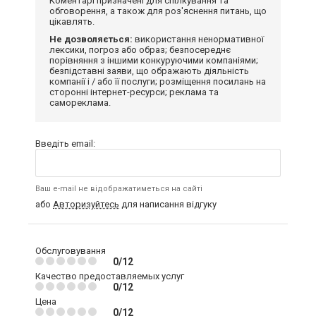
Коментарі призначені для спілкування та
обговорення, а також для роз'яснення питань, що
цікавлять.
Не дозволяється:
використання ненормативної
лексики, погроз або образ; безпосереднє
порівняння з іншими конкуруючими компаніями;
безпідставні заяви, що ображають діяльність
компанії і / або її послуги; розміщення посилань на
сторонні інтернет-ресурси; реклама та
самореклама.
Введіть email:
Ваш e-mail не відображатиметься на сайті
або
Авторизуйтесь
для написання відгуку
Обслуговування
0/12
Качество предоставляемых услуг
0/12
Цена
0/12