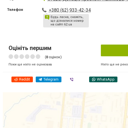
Телефон
+380 (62) 933-42-34
Будь ласка, скажіть,
що дізналися номер
на сайті 62.ua
Оцініть першим
(
0
оцінок)
Ніхто ще не рек
Поки ще ніхто не оцінював
Reddit
Telegram
Viber
WhatsApp