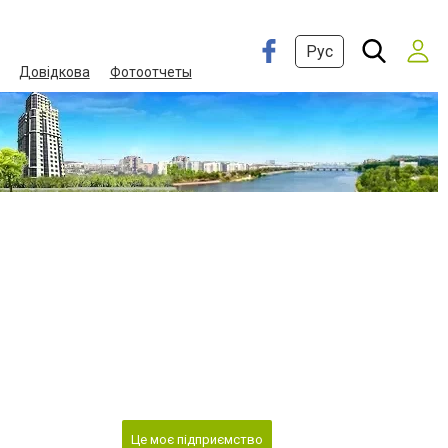
Рус
Довідкова
Фотоотчеты
Це моє підприємство