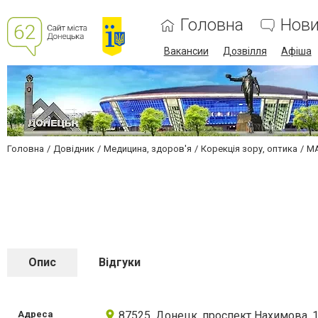
Головна
Нов
Вакансии
Дозвілля
Афіша
Головна
Довідник
Медицина, здоров'я
Корекція зору, оптика
МА
Опис
Відгуки
Адреса
87525, Донецк, проспект Нахимова, 