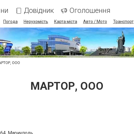
ини
Довідник
Оголошення
Погода
Нерухомість
Карта міста
Авто / Мото
Транспорт
РТОР, ООО
МАРТОР, ООО
164, Мариуполь