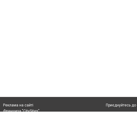
Приєднуйтесь до 
Реклама на сайті
Франшиза "CitySites"
rek@citysites.ua
Автори проєкту
rek@citysites.ua
Допускається цит