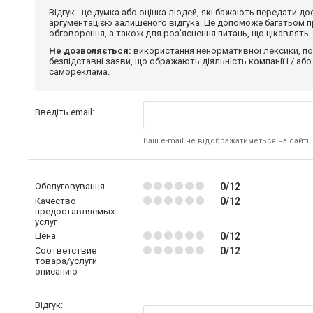
Відгук - це думка або оцінка людей, які бажають передати 
аргументацією залишеного відгука. Це допоможе багатьом пр
обговорення, а також для роз'яснення питань, що цікавлять.
Не дозволяється:
використання ненормативної лексики, по
безпідставні заяви, що ображають діяльність компанії і / або
самореклама.
Введіть email:
Ваш e-mail не відображатиметься на сайті
Обслуговування
0/12
Качество
0/12
предоставляемых
услуг
Цена
0/12
Соответствие
0/12
товара/услуги
описанию
Відгук: