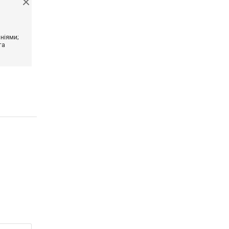
ніями;
та