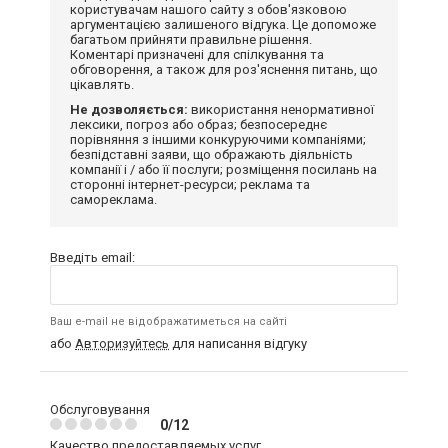
користувачам нашого сайту з обов'язковою
аргументацією залишеного відгука. Це допоможе
багатьом прийняти правильне рішення.
Коментарі призначені для спілкування та
обговорення, а також для роз'яснення питань, що
цікавлять.
Не дозволяється:
використання ненормативної
лексики, погроз або образ; безпосереднє
порівняння з іншими конкуруючими компаніями;
безпідставні заяви, що ображають діяльність
компанії і / або її послуги; розміщення посилань на
сторонні інтернет-ресурси; реклама та
самореклама.
Введіть email:
Ваш e-mail не відображатиметься на сайті
або
Авторизуйтесь
для написання відгуку
Обслуговування
0/12
Качество предоставляемых услуг