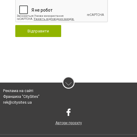
Відправити
Реклама на сайті
Франшиза "CitySites"
rek@citysites.ua
Автори проєкту