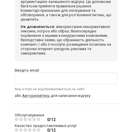
аргументацією залишеного відгука. Це допоможе
багатьом прийняти правильне рішення.
Коментарі призначені для спілкування та
обговорення, а також для роз'яснення питань, що
цікавлять.
Не дозволяється:
використання ненормативної
лексики, погроз або образ; безпосереднє
порівняння з іншими конкуруючими компаніями;
безпідставні заяви, що ображають діяльність
компанії і / або її послуги; розміщення посилань на
сторонні інтернет-ресурси; реклама та
самореклама.
Введіть email:
Ваш e-mail не відображатиметься на сайті
або
Авторизуйтесь
для написання відгуку
Обслуговування
0/12
Качество предоставляемых услуг
0/12