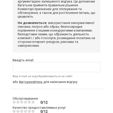
аргументацією залишеного відгука. Це допоможе
багатьом прийняти правильне рішення.
Коментарі призначені для спілкування та
обговорення, а також для роз'яснення питань, що
цікавлять.
Не дозволяється:
використання ненормативної
лексики, погроз або образ; безпосереднє
порівняння з іншими конкуруючими компаніями;
безпідставні заяви, що ображають діяльність
компанії і / або її послуги; розміщення посилань на
сторонні інтернет-ресурси; реклама та
самореклама.
Введіть email:
Ваш e-mail не відображатиметься на сайті
або
Авторизуйтесь
для написання відгуку
Обслуговування
0/12
Качество предоставляемых услуг
0/12