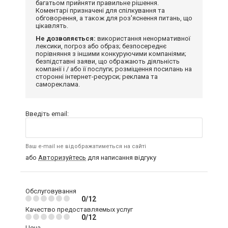
багатьом прийняти правильне рішення.
Коментарі призначені для спілкування та
обговорення, а також для роз'яснення питань, що
цікавлять.
Не дозволяється:
використання ненормативної
лексики, погроз або образ; безпосереднє
порівняння з іншими конкуруючими компаніями;
безпідставні заяви, що ображають діяльність
компанії і / або її послуги; розміщення посилань на
сторонні інтернет-ресурси; реклама та
самореклама.
Введіть email:
Ваш e-mail не відображатиметься на сайті
або
Авторизуйтесь
для написання відгуку
Обслуговування
0/12
Качество предоставляемых услуг
0/12
Цена