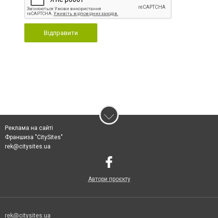
Відправити
Реклама на сайті
Франшиза "CitySites"
rek@citysites.ua
Автори проєкту
rek@citysites.ua