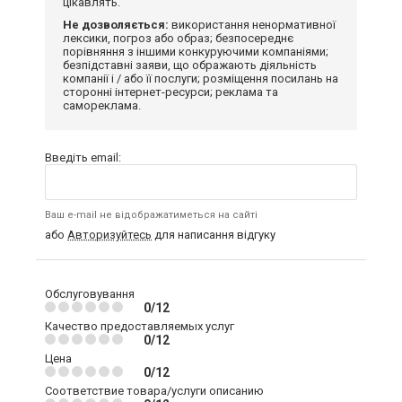
цікавлять.
Не дозволяється:
використання ненормативної
лексики, погроз або образ; безпосереднє
порівняння з іншими конкуруючими компаніями;
безпідставні заяви, що ображають діяльність
компанії і / або її послуги; розміщення посилань на
сторонні інтернет-ресурси; реклама та
самореклама.
Введіть email:
Ваш e-mail не відображатиметься на сайті
або
Авторизуйтесь
для написання відгуку
Обслуговування
0/12
Качество предоставляемых услуг
0/12
Цена
0/12
Соответствие товара/услуги описанию