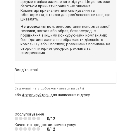
аргументацією залишеного відгука. Це допоможе
багатьом прийняти правильне рішення.
Коментарі призначені для спілкування та
обговорення, а також для роз'яснення питань, що
цікавлять.
Не дозволяється:
використання ненормативної
лексики, погроз або образ; безпосереднє
порівняння з іншими конкуруючими компаніями;
безпідставні заяви, що ображають діяльність
компанії і / або її послуги; розміщення посилань на
сторонні інтернет-ресурси; реклама та
самореклама.
Введіть email:
Ваш e-mail не відображатиметься на сайті
або
Авторизуйтесь
для написання відгуку
Обслуговування
0/12
Качество предоставляемых услуг
0/12