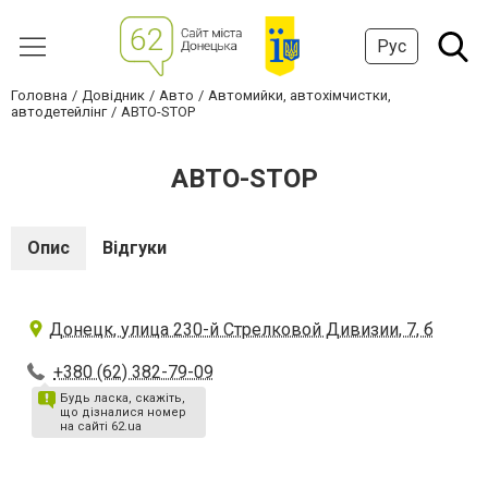
Рус
Головна
Довідник
Авто
Автомийки, автохімчистки,
автодетейлінг
АВТО-STOP
АВТО-STOP
Опис
Відгуки
Донецк, улица 230-й Стрелковой Дивизии, 7, б
+380 (62) 382-79-09
Будь ласка, скажіть,
що дізналися номер
на сайті 62.ua