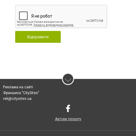
Відправити
Реклама на сайті
Франшиза "CitySites"
rek@citysites.ua
Автори проєкту