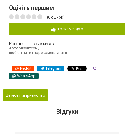
Оцініть першим
(
0
оцінок)
Я рекомендую
Ніхто ще не рекомендував
Авторизуйтесь
,
щоб оцінити і порекомендувати
Reddit
Telegram
Viber
WhatsApp
Це моє підприємство
Відгуки