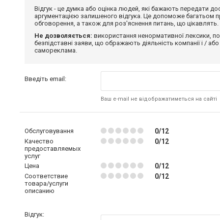
Відгук - це думка або оцінка людей, які бажають передати 
аргументацією залишеного відгука. Це допоможе багатьом пр
обговорення, а також для роз'яснення питань, що цікавлять.
Не дозволяється:
використання ненормативної лексики, по
безпідставні заяви, що ображають діяльність компанії і / або
самореклама.
Введіть email:
Ваш e-mail не відображатиметься на сайті
Обслуговування
0/12
Качество
0/12
предоставляемых
услуг
Цена
0/12
Соответствие
0/12
товара/услуги
описанию
Відгук: