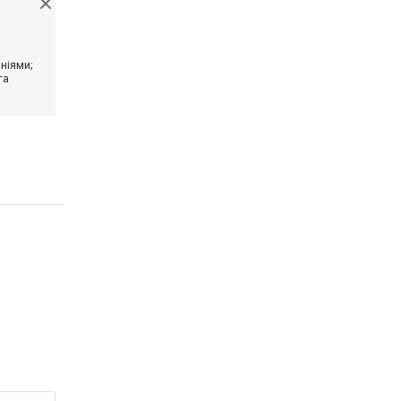
ніями;
та