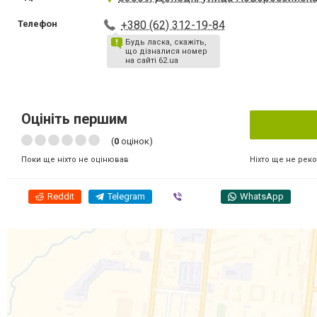
Телефон
+380 (62) 312-19-84
Будь ласка, скажіть,
що дізналися номер
на сайті 62.ua
Оцініть першим
(
0
оцінок)
Ніхто ще не рек
Поки ще ніхто не оцінював
Reddit
Telegram
Viber
WhatsApp