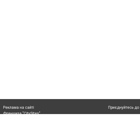
Приєднуйтесь до 
Реклама на сайті
Франшиза "CitySites"
rek@citysites.ua
Автори проєкту
rek@citysites.ua
Допускається цит