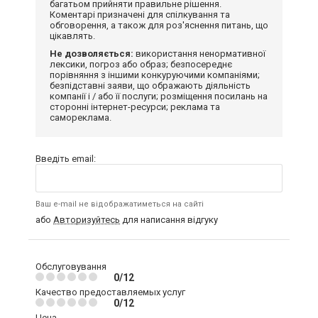
багатьом прийняти правильне рішення.
Коментарі призначені для спілкування та
обговорення, а також для роз'яснення питань, що
цікавлять.
Не дозволяється:
використання ненормативної
лексики, погроз або образ; безпосереднє
порівняння з іншими конкуруючими компаніями;
безпідставні заяви, що ображають діяльність
компанії і / або її послуги; розміщення посилань на
сторонні інтернет-ресурси; реклама та
самореклама.
Введіть email:
Ваш e-mail не відображатиметься на сайті
або
Авторизуйтесь
для написання відгуку
Обслуговування
0/12
Качество предоставляемых услуг
0/12
Цена