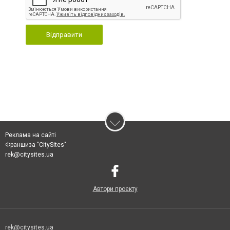
Відправити
Реклама на сайті
Франшиза "CitySites"
rek@citysites.ua
Автори проєкту
rek@citysites.ua