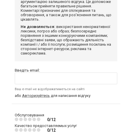
аргументацією залишеного відгука. Це допоможе
багатьом прийняти правильне рішення.
Коментарі призначені для спілкування та
обговорення, а також для роз'яснення питань, що
цікавлять.
Не дозволяється:
використання ненормативної
лексики, погроз або образ; безпосереднє
порівняння з іншими конкуруючими компаніями;
безпідставні заяви, що ображають діяльність
компанії і / або її послуги; розміщення посилань на
сторонні інтернет-ресурси; реклама та
самореклама.
Введіть email:
Ваш e-mail не відображатиметься на сайті
або
Авторизуйтесь
для написання відгуку
Обслуговування
0/12
Качество предоставляемых услуг
0/12