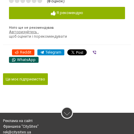
(
0
оцінок)
Я рекомендую
Ніхто ще не рекомендував
Авторизуйтесь
,
щоб оцінити і порекомендувати
Reddit
Telegram
Viber
WhatsApp
Це моє підприємство
Реклама на сайті
Франшиза "CitySites"
rek@citysites.ua