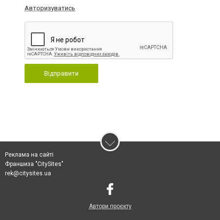
Авторизуватись
Відправити
Реклама на сайті
Франшиза "CitySites"
rek@citysites.ua
Автори проєкту