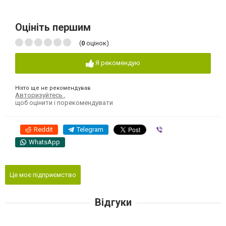
Оцініть першим
(
0
оцінок)
Я рекомендую
Ніхто ще не рекомендував
Авторизуйтесь
,
щоб оцінити і порекомендувати
Reddit
Telegram
Viber
WhatsApp
Це моє підприємство
Відгуки