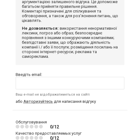
аргументацією залишеного відгука. Це допоможе
багатьом прийняти правильне рішення.
Коментарі призначені для спілкування та
обговорення, а також для роз'яснення питань, що
цікавлять.
Не дозволяється:
використання ненормативної
лексики, погроз або образ; безпосереднє
порівняння з іншими конкуруючими компаніями;
безпідставні заяви, що ображають діяльність
компанії і / або її послуги; розміщення посилань на
сторонні інтернет-ресурси; реклама та
самореклама.
Введіть email:
Ваш e-mail не відображатиметься на сайті
або
Авторизуйтесь
для написання відгуку
Обслуговування
0/12
Качество предоставляемых услуг
0/12