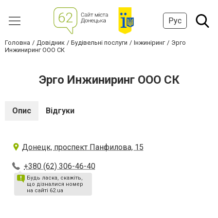
Рус
Головна
Довідник
Будівельні послуги
Інжиніринг
Эрго
Инжиниринг ООО СК
Эрго Инжиниринг ООО СК
Опис
Відгуки
Донецк, проспект Панфилова, 15
+380 (62) 306-46-40
Будь ласка, скажіть,
що дізналися номер
на сайті 62.ua