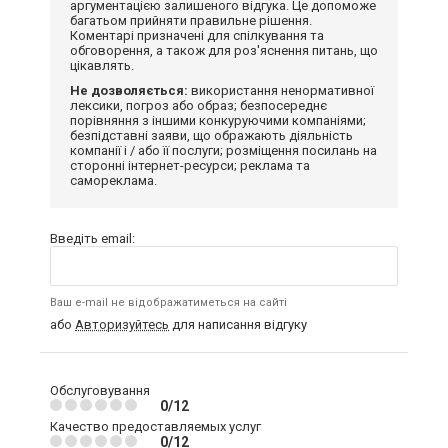
аргументацією залишеного відгука. Це допоможе
багатьом прийняти правильне рішення.
Коментарі призначені для спілкування та
обговорення, а також для роз'яснення питань, що
цікавлять.
Не дозволяється:
використання ненормативної
лексики, погроз або образ; безпосереднє
порівняння з іншими конкуруючими компаніями;
безпідставні заяви, що ображають діяльність
компанії і / або її послуги; розміщення посилань на
сторонні інтернет-ресурси; реклама та
самореклама.
Введіть email:
Ваш e-mail не відображатиметься на сайті
або
Авторизуйтесь
для написання відгуку
Обслуговування
0/12
Качество предоставляемых услуг
0/12