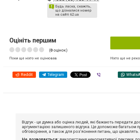
Будь ласка, скажіть,
що дізналися номер
на сайті 62.ua
Оцініть першим
(
0
оцінок)
Ніхто ще не рек
Поки ще ніхто не оцінював
Reddit
Telegram
Viber
Whats
Відгук - це думка або оцінка людей, які бажають передати 
аргументацією залишеного відгука. Це допоможе багатьом пр
обговорення, а також для роз'яснення питань, що цікавлять.
Не дозволяється:
використання ненормативної лексики, по