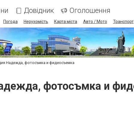
ини
Довідник
Оголошення
Погода
Нерухомість
Карта міста
Авто / Мото
Транспорт
дия Надежда, фотосъмка и фидеосъемка
адежда, фотосъмка и фи