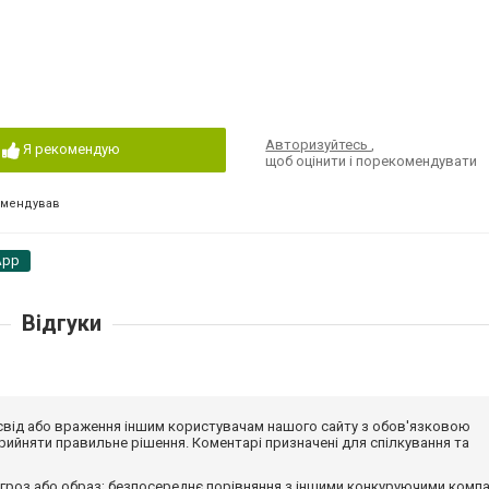
Авторизуйтесь
,
Я рекомендую
щоб оцінити і порекомендувати
омендував
App
Відгуки
досвід або враження іншим користувачам нашого сайту з обов'язковою
ийняти правильне рішення. Коментарі призначені для спілкування та
гроз або образ; безпосереднє порівняння з іншими конкуруючими компа