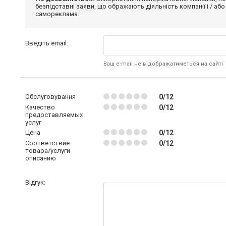
безпідставні заяви, що ображають діяльність компанії і / або
самореклама.
Введіть email:
Ваш e-mail не відображатиметься на сайті
Обслуговування
0/12
Качество
0/12
предоставляемых
услуг
Цена
0/12
Соответствие
0/12
товара/услуги
описанию
Відгук: