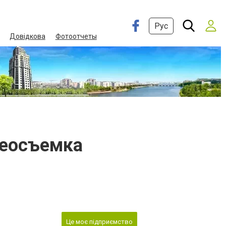
Рус
Довідкова
Фотоотчеты
деосъемка
Це моє підприємство