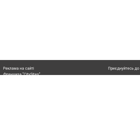
Приєднуйтесь до 
Реклама на сайті
Франшиза "CitySites"
rek@citysites.ua
Автори проєкту
rek@citysites.ua
Допускається цит
обов'язкового по
прямого, відкрито
або в якості дже
Матеріали з плаш
"Політичні новини
Політика конфіде