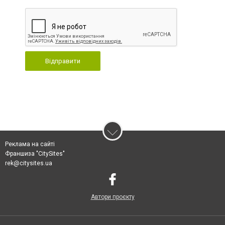
Відправити
Реклама на сайті
Франшиза "CitySites"
rek@citysites.ua
Автори проєкту