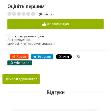
Оцініть першим
(
0
оцінок)
Я рекомендую
Ніхто ще не рекомендував
Авторизуйтесь
,
щоб оцінити і порекомендувати
Reddit
Telegram
Viber
WhatsApp
Це моє підприємство
Відгуки