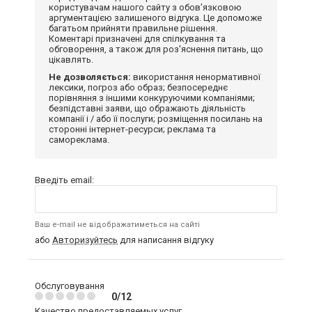
користувачам нашого сайту з обов'язковою
аргументацією залишеного відгука. Це допоможе
багатьом прийняти правильне рішення.
Коментарі призначені для спілкування та
обговорення, а також для роз'яснення питань, що
цікавлять.
Не дозволяється:
використання ненормативної
лексики, погроз або образ; безпосереднє
порівняння з іншими конкуруючими компаніями;
безпідставні заяви, що ображають діяльність
компанії і / або її послуги; розміщення посилань на
сторонні інтернет-ресурси; реклама та
самореклама.
Введіть email:
Ваш e-mail не відображатиметься на сайті
або
Авторизуйтесь
для написання відгуку
Обслуговування
0/12
Качество предоставляемых услуг