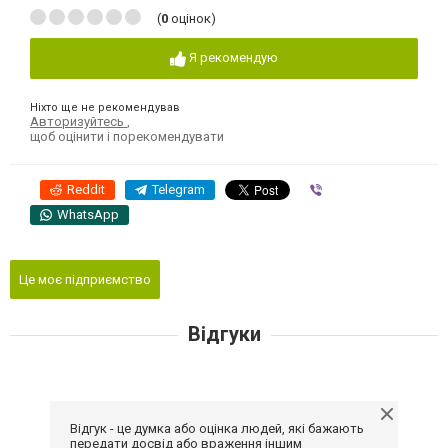
(
0
оцінок)
Я рекомендую
Ніхто ще не рекомендував
Авторизуйтесь
,
щоб оцінити і порекомендувати
Reddit
Telegram
Viber
WhatsApp
Це моє підприємство
Відгуки
Відгук - це думка або оцінка людей, які бажають
передати досвід або враження іншим