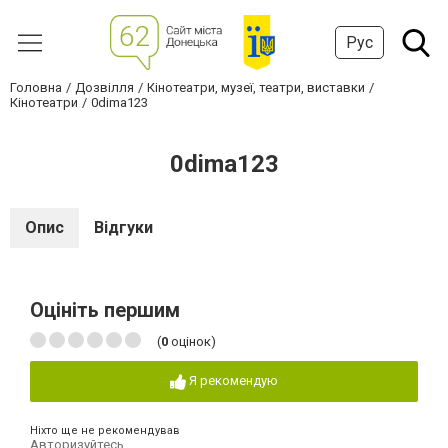
Рус
Головна
Дозвілля
Кінотеатри, музеї, театри, виставки
Кінотеатри
0dima123
0dima123
Опис
Відгуки
Оцініть першим
(
0
оцінок)
Я рекомендую
Ніхто ще не рекомендував
Авторизуйтесь
,