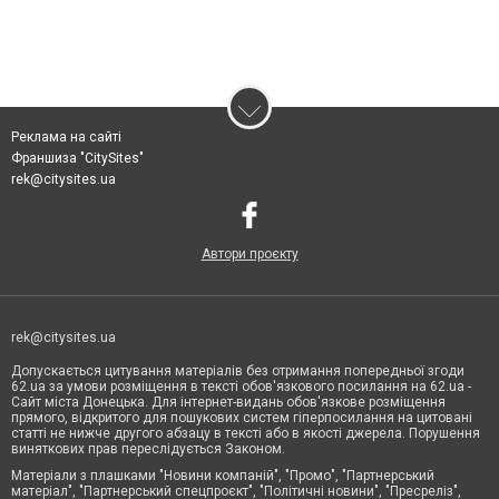
Реклама на сайті
Франшиза "CitySites"
rek@citysites.ua
Автори проєкту
rek@citysites.ua
Допускається цитування матеріалів без отримання попередньої згоди
62.ua за умови розміщення в тексті обов'язкового посилання на 62.ua -
Сайт міста Донецька. Для інтернет-видань обов'язкове розміщення
прямого, відкритого для пошукових систем гіперпосилання на цитовані
статті не нижче другого абзацу в тексті або в якості джерела. Порушення
виняткових прав переслідується Законом.
Матеріали з плашками "Новини компаній", "Промо", "Партнерський
матеріал", "Партнерський спецпроєкт", "Політичні новини", "Пресреліз",