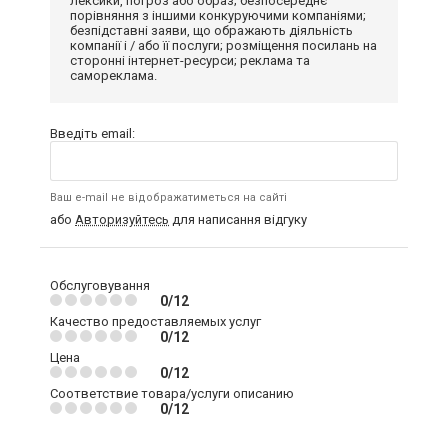
лексики, погроз або образ; безпосереднє
порівняння з іншими конкуруючими компаніями;
безпідставні заяви, що ображають діяльність
компанії і / або її послуги; розміщення посилань на
сторонні інтернет-ресурси; реклама та
самореклама.
Введіть email:
Ваш e-mail не відображатиметься на сайті
або
Авторизуйтесь
для написання відгуку
Обслуговування
0/12
Качество предоставляемых услуг
0/12
Цена
0/12
Соответствие товара/услуги описанию
0/12