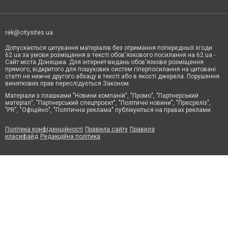
rek@citysites.ua
Допускається цитування матеріалів без отримання попередньої згоди
62.ua за умови розміщення в тексті обов'язкового посилання на 62.ua -
Сайт міста Донецька. Для інтернет-видань обов'язкове розміщення
прямого, відкритого для пошукових систем гіперпосилання на цитовані
статті не нижче другого абзацу в тексті або в якості джерела. Порушення
виняткових прав переслідується Законом.
Матеріали з плашками "Новини компаній", "Промо", "Партнерський
матеріал", "Партнерський спецпроєкт", "Політичні новини", "Пресреліз",
"PR", "Офіційно", "Політична реклама" публікуються на правах реклами.
Політика конфіденційності
Правила сайту
Правила
класифайд
Редакційна політика