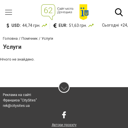
Сьогодні
+24,
USD:
44,74 грн.
EUR:
51,63 грн.
Головна
Помічник
Услуги
Услуги
Нічого не знайдено.
Реклама на сайті
Франшиза "CitySites"
rek@citysites.ua
Автори проєкту