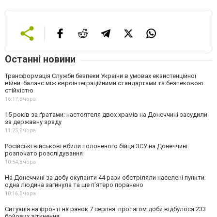
Останні новини
Трансформація Служби безпеки України в умовах екзистенційної
війни: баланс між євроінтеграційними стандартами та безпековою
стійкістю
16:17,
Вчора
15 років за ґратами: настоятеля двох храмів на Донеччині засудили
за державну зраду
11:25,
Вчора
Російські військові вбили полоненого бійця ЗСУ на Донеччині:
розпочато розслідування
10:54,
Вчора
На Донеччині за добу окупанти 44 рази обстріляли населені пункти:
одна людина загинула та ще пʼятеро поранено
10:16,
Вчора
Ситуація на фронті на ранок 7 серпня: протягом доби відбулося 233
бойових зіткнення