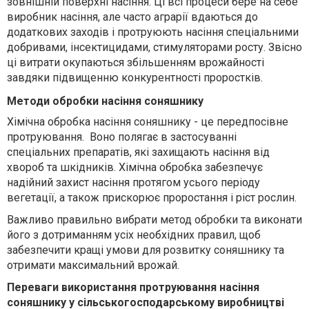
зовнішній поверхні насіння. Ці всі процеси бере на себе
виробник насіння, але часто аграрії вдаються до
додаткових заходів і протруюють насіння спеціальними
добривами, інсектицидами, стимуляторами росту. Звісно
ці витрати окупаються збільшенням врожайності
завдяки підвищенню конкурентності проростків.
Методи обробки насіння соняшнику
Хімічна обробка насіння соняшнику - це передпосівне
протруювання. Воно полягає в застосуванні
спеціальних препаратів, які захищають насіння від
хвороб та шкідників. Хімічна обробка забезпечує
надійний захист насіння протягом усього періоду
вегетації, а також прискорює проростання і ріст рослин.
Важливо правильно вибрати метод обробки та виконати
його з дотриманням усіх необхідних правил, щоб
забезпечити кращі умови для розвитку соняшнику та
отримати максимальний врожай.
Переваги використання протруювання насіння
соняшнику у сільськогосподарському виробництві