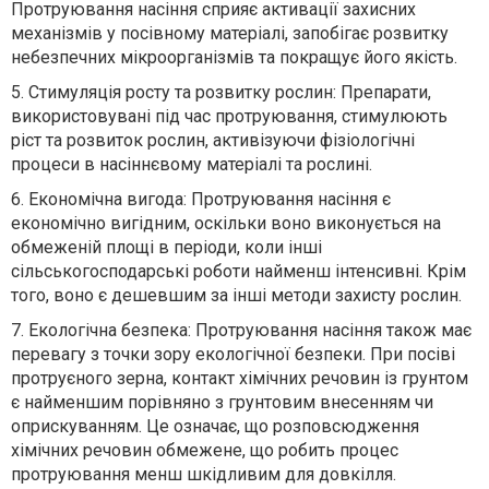
Протруювання насіння сприяє активації захисних
механізмів у посівному матеріалі, запобігає розвитку
небезпечних мікроорганізмів та покращує його якість.
5. Стимуляція росту та розвитку рослин: Препарати,
використовувані під час протруювання, стимулюють
ріст та розвиток рослин, активізуючи фізіологічні
процеси в насіннєвому матеріалі та рослині.
6. Економічна вигода: Протруювання насіння є
економічно вигідним, оскільки воно виконується на
обмеженій площі в періоди, коли інші
сільськогосподарські роботи найменш інтенсивні. Крім
того, воно є дешевшим за інші методи захисту рослин.
7. Екологічна безпека: Протруювання насіння також має
перевагу з точки зору екологічної безпеки. При посіві
протруєного зерна, контакт хімічних речовин із грунтом
є найменшим порівняно з грунтовим внесенням чи
оприскуванням. Це означає, що розповсюдження
хімічних речовин обмежене, що робить процес
протруювання менш шкідливим для довкілля.