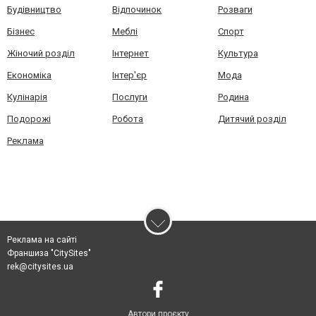
Будівництво
Відпочинок
Розваги
Бізнес
Меблі
Спорт
Жіночий розділ
Інтернет
Культура
Економіка
Інтер'єр
Мода
Кулінарія
Послуги
Родина
Подорожі
Робота
Дитячий розділ
Реклама
Реклама на сайті
Франшиза "CitySites"
rek@citysites.ua
Автори проєкту