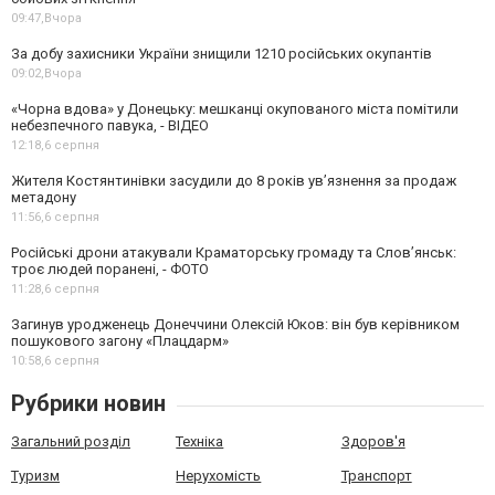
09:47,
Вчора
За добу захисники України знищили 1210 російських окупантів
09:02,
Вчора
«Чорна вдова» у Донецьку: мешканці окупованого міста помітили
небезпечного павука, - ВІДЕО
12:18,
6 серпня
Жителя Костянтинівки засудили до 8 років ув’язнення за продаж
метадону
11:56,
6 серпня
Російські дрони атакували Краматорську громаду та Слов’янськ:
троє людей поранені, - ФОТО
11:28,
6 серпня
Загинув уродженець Донеччини Олексій Юков: він був керівником
пошукового загону «Плацдарм»
10:58,
6 серпня
Рубрики новин
Загальний розділ
Техніка
Здоров'я
Туризм
Нерухомість
Транспорт