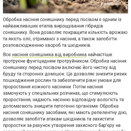
Обробка насіння соняшнику перед посівом є одним із
найважливіших етапів вирощування гібридів
соняшнику. Вона дозволяє покращити кількість врожаю
та якість олії, отриманої з насіння, а також запобігти
розповсюдженню хвороб та шкідників.
Все
насіння соняшника від виробника
найчастіше
протруєне фунгіцидним протруйником. Обробка насіння
соняшнику перед посівом включає його чистку від
бруду та сторонніх домішок. Це дозволяє знизити ризик
пошкодження рослин та забезпечити рівні умови для
проростання кожного насінини. Потім насіння
замочують у спеціальних розчинах, що стимулюють
проростання, надають насінню відповідну вологість та
допомагають знищити патогенні організми. Обробка
насіння соняшнику засобами, які мають репелентну дію,
дозволяє запобігти атакам шкідників та захистити
проростки за рахунок утворення захисного бар'єру на