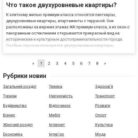
Что такое двухуровневые квартиры?
К элитному жилью премиум-класса относятся пентхаусы,
двухуровневые квартиры, апартаменты с террасой. Они
расположены на верхних этажах ЖК премиум класса, а из окон с
панорамным остеклением открывается прекрасный вид на
исторические и культурные достопримечательности города.
Особым спросом пользуются двухуровневые квартиры,
которые могут позволить себе только состоятельные люди.
Главные преимущества двухуровневых квартир Двухуровневые
«
1
2
3
4
5
6
7
8
»
квартиры в элитной нов...
Рубрики новин
Загальний розділ
Техніка
Здоров'я
Туризм
Нерухомість
Транспорт
Будівництво
Відпочинок
Розваги
Бізнес
Меблі
Спорт
Жіночий розділ
Інтернет
Культура
Економіка
Інтер'єр
Мода