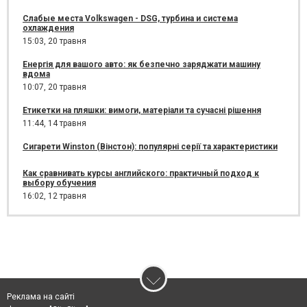
Слабые места Volkswagen - DSG, турбина и система
охлаждения
15:03,
20 травня
Енергія для вашого авто: як безпечно заряджати машину
вдома
10:07,
20 травня
Етикетки на пляшки: вимоги, матеріали та сучасні рішення
11:44,
14 травня
Сигарети Winston (Вінстон): популярні серії та характеристики
Как сравнивать курсы английского: практичный подход к
выбору обучения
16:02,
12 травня
Реклама на сайті