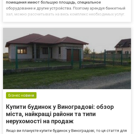
помещения имеют большую площадь, специальное
оборудование и другие устройства. Поэтому арендуя банкетный
зал, можно рассчитывать на весь комплекс необходимых услуг.
Как забронировать банкетный зал в культурно-деловом центре
«Менора» Чтобы забронировать банкетный зал https://menorah-
center.com/ru/r...
Бізнес новини
Купити будинок у Виноградові: обзор
міста, найкращі райони та типи
нерухомості на продаж
Якщо ви плануєте купити будинок у Виноградові, то ця стаття для