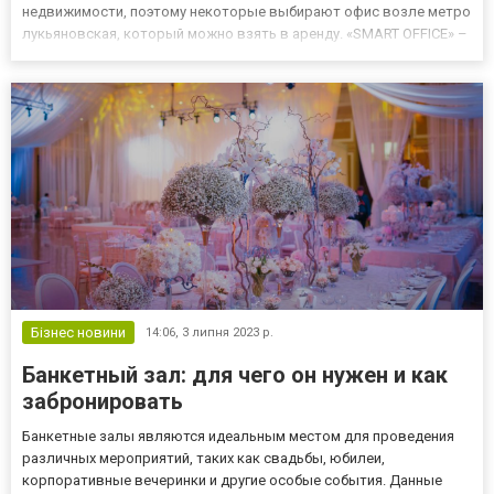
недвижимости, поэтому некоторые выбирают офис возле метро
лукьяновская, который можно взять в аренду. «SMART OFFICE» –
это подходящее решение для тех, у кого работа связана с
постоянным общением с клиентами, ведь здание имеет развитую
ин...
Бізнес новини
14:06,
3 липня 2023 р.
Банкетный зал: для чего он нужен и как
забронировать
Банкетные залы являются идеальным местом для проведения
различных мероприятий, таких как свадьбы, юбилеи,
корпоративные вечеринки и другие особые события. Данные