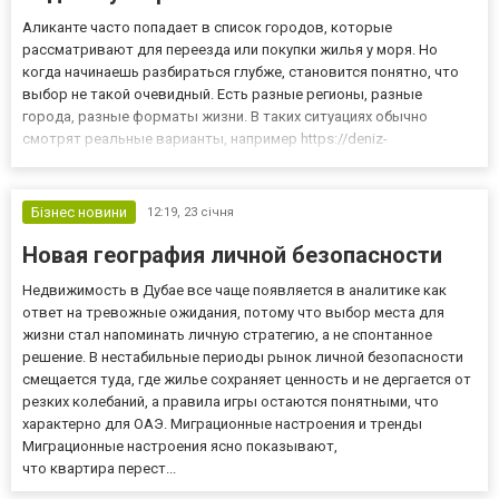
Аликанте часто попадает в список городов, которые
рассматривают для переезда или покупки жилья у моря. Но
когда начинаешь разбираться глубже, становится понятно, что
выбор не такой очевидный. Есть разные регионы, разные
города, разные форматы жизни. В таких ситуациях обычно
смотрят реальные варианты, например https://deniz-
estate.com/ru/sale/spain/alicante/apartments/, чтобы понять, как
выглядит рынок и что вообще предлагается. И именно в этот
момент стано...
Бізнес новини
12:19,
23 січня
Новая география личной безопасности
Недвижимость в Дубае все чаще появляется в аналитике как
ответ на тревожные ожидания, потому что выбор места для
жизни стал напоминать личную стратегию, а не спонтанное
решение. В нестабильные периоды рынок личной безопасности
смещается туда, где жилье сохраняет ценность и не дергается от
резких колебаний, а правила игры остаются понятными, что
характерно для ОАЭ. Миграционные настроения и тренды
Миграционные настроения ясно показывают,
что квартира перест...