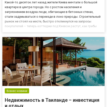
Какой-то десяток лет назад жители Киева мечтали о большой
квартире в центре города. Но с ростом населения и
загрязнением воздуха люди, обитающие в бетонных стенах,
стали задумываться о переезде в лоно природы. Строительный
рынок не стоял на месте, быстро откликнулся на запросы
покупателей – теперь коттеджи под Киевом растут, как грибы
после дождя. Многие из них поражают своей архитектурой,
инфраструктурой и функциональным разнообразием. Новый
интерес к...
Бізнес новини
Недвижимость в Таиланде – инвестиция
и отдых