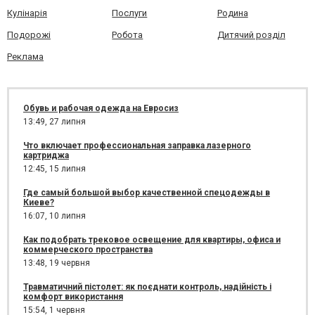
Кулінарія
Послуги
Родина
Подорожі
Робота
Дитячий розділ
Реклама
Обувь и рабочая одежда на Евросиз
13:49,
27 липня
Что включает профессиональная заправка лазерного
картриджа
12:45,
15 липня
Где самый большой выбор качественной спецодежды в
Киеве?
16:07,
10 липня
Как подобрать трековое освещение для квартиры, офиса и
коммерческого пространства
13:48,
19 червня
Травматичний пістолет: як поєднати контроль, надійність і
комфорт використання
15:54,
1 червня