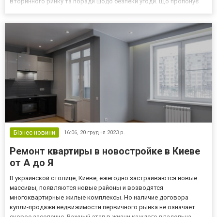
вторинного ринку та поради щодо безпеки угоди. Що пропонує
ринок Києва: первинний і вторинний сегменти Ринок нерухомості
столиці поділяється на первинний...
Бізнес новини
16:06,
20 грудня 2023 р.
Ремонт квартиры в новостройке в Киеве
от А до Я
В украинской столице, Киеве, ежегодно застраиваются новые
массивы, появляются новые районы и возводятся
многоквартирные жилые комплексы. Но наличие договора
купли-продажи недвижимости первичного рынка не означает
скорое заселение. Важный этап в жизни каждого владельца,