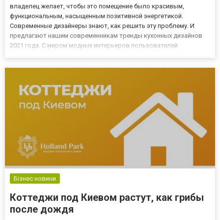
владелец желает, чтобы это помещение было красивым,
функциональным, насыщенным позитивной энергетикой.
Современные дизайнеры знают, как решить эту проблему. И
предлагают нашим современникам тренды кухонных дизайнов
2021 года. С миром модных интерьеров пользователей
познакомит статья. Изобилие полезной и интересной
информации также доступно посетителям на страничках журнала
blog.atlanta.ua. На этом порта...
Бізнес новини
Коттеджи под Киевом растут, как грибы
после дождя