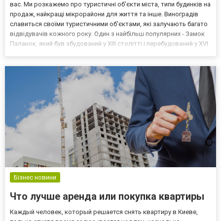
вас. Ми розкажемо про туристичні об'єкти міста, типи будинків на
продаж, найкращі мікрорайони для життя та інше. Виноградів
славиться своїми туристичними об'єктами, які залучають багато
відвідувачів кожного року. Один з найбільш популярних - Замок
Паланок, який був збудований у XIII столітті і перебудований у XVI
столітті. Тут ви можете побачити старовинні зброї та інші
артефакти, які допомо...
Бізнес новини
Что лучше аренда или покупка квартиры
Каждый человек, который решается снять квартиру в Киеве,