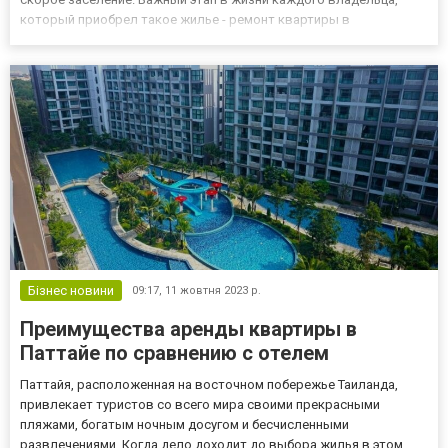
который приобрел такое жилье - ремонт квартиры в
новостройке. То есть в здании, возведение которого
осуществлялось с нуля, и в этих помещениях раньше никто не
жил. В этой статье мы обсудим:...
Бізнес новини
09:17,
11 жовтня 2023 р.
Преимущества аренды квартиры в
Паттайе по сравнению с отелем
Паттайя, расположенная на восточном побережье Таиланда,
привлекает туристов со всего мира своими прекрасными
пляжами, богатым ночным досугом и бесчисленными
развлечениями. Когда дело доходит до выбора жилья в этом