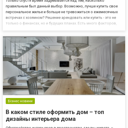
только спустя время задумывается над тем, насколько
правильным был данный выбор. Возможно, лучше купить свое
персональное жилье и больше не тревожиться о ежемесячных
встречах с хозяином? Решение арендовать или купить - это не
только о финансах, но и будущих планах. Есть много факторов,
которые следует учитывать при совершении таких крупных
инвестиций, от текущих затрат до местоположения и многого
дру...
Бізнес новини
В каком стиле оформить дом – топ
дизайны интерьера дома
Обустройство интерьеров в пространстве, где вы живете, –