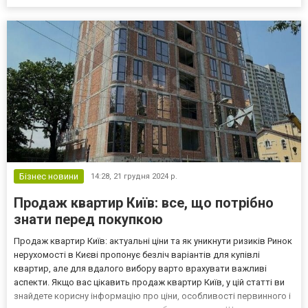
развитую инфраструктуру. Но какие районы столицы считаются
наиболее перспективными для покупки жилья? Печерский район
—...
Бізнес новини
14:28,
21 грудня 2024 р.
Продаж квартир Київ: все, що потрібно
знати перед покупкою
Продаж квартир Київ: актуальні ціни та як уникнути ризиків Ринок
нерухомості в Києві пропонує безліч варіантів для купівлі
квартир, але для вдалого вибору варто врахувати важливі
аспекти. Якщо вас цікавить продаж квартир Київ, у цій статті ви
знайдете корисну інформацію про ціни, особливості первинного і