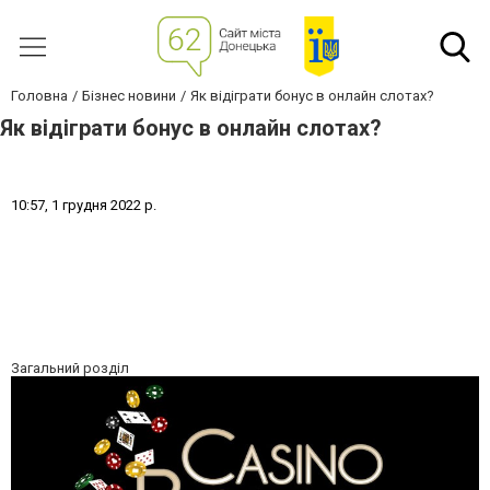
Головна
Бізнес новини
Як відіграти бонус в онлайн слотах?
Як відіграти бонус в онлайн слотах?
1
0
:
5
7
,
1
г
р
у
д
н
я
2
0
2
2
р
.
Загальний розділ