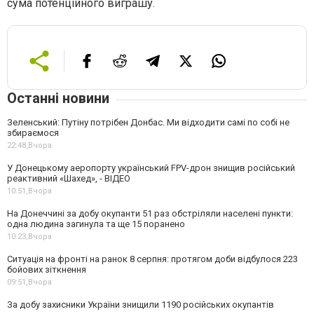
сума потенційного виграшу.
Останні новини
Зеленський: Путіну потрібен Донбас. Ми відходити самі по собі не
збираємося
22:48,
Вчора
У Донецькому аеропорту український FPV-дрон знищив російський
реактивний «Шахед», - ВІДЕО
10:51,
Вчора
На Донеччині за добу окупанти 51 раз обстріляли населені пункти:
одна людина загинула та ще 15 поранено
10:23,
Вчора
Ситуація на фронті на ранок 8 серпня: протягом доби відбулося 223
бойових зіткнення
09:51,
Вчора
За добу захисники України знищили 1190 російських окупантів