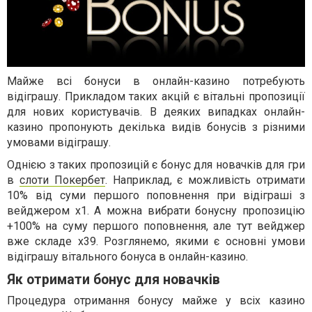
Майже всі бонуси в онлайн-казино потребують
відіграшу. Прикладом таких акцій є вітальні пропозиції
для нових користувачів. В деяких випадках онлайн-
казино пропонують декілька видів бонусів з різними
умовами відіграшу.
Однією з таких пропозицій є бонус для новачків для гри
в
слоти Покербет
. Наприклад, є можливість отримати
10% від суми першого поповнення при відіграші з
вейджером х1. А можна вибрати бонусну пропозицію
+100% на суму першого поповнення, але тут вейджер
вже складе х39. Розглянемо, якими є основні умови
відіграшу вітального бонуса в онлайн-казино.
Як отримати бонус для новачків
Процедура отримання бонусу майже у всіх казино