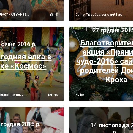
5
АСТНАЯ УНИВЕ...
Свято-Преображенский Каф...
27 грудня 2015
Благотворите
 січня 2016 р.
акция «Прян
годняя ёлка в
чудо-2016» сай
ке «Космос»
родителей До
Кроха
46
ударственный...
Буфет
 грудня 2015 р.
14 листопада 
р.