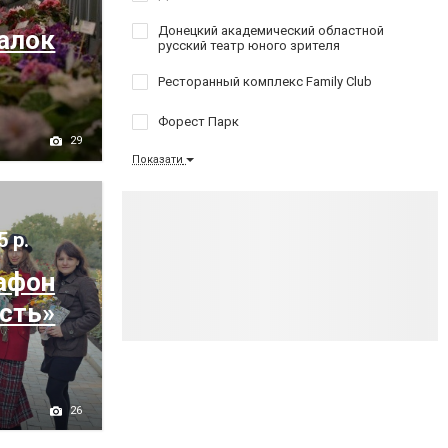
Донецкий академический областной
алок
русский театр юного зрителя
Ресторанный комплекс Family Club
Форест Парк
29
Показати
5 р.
афон
сть»
26