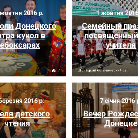
жовтня 2016 р.
1 жовтня 2016
оли Донецкого
Семейный пра
атра кукол в
посвященный
ебоксарах
учителя
7
Донецкий ботанический са...
березня 2016 р.
7 січня 2016 
еля детского
Вечер Рождес
чтения
Донецке