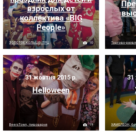
Пре
взрослых от
выс
коллектива «BIG
People»
10
ЗОЛОТОЕ КОЛЬЦО, ТРЦ
Торгово-развл
31 жовтня 2015 р.
31 
Helloween
19
BeersTown, пивоварня
ХАМЕЛЕОН, бо