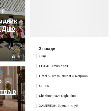
 р.
здник
 Дню
Заклади
Лица
26
CHICAGO music hall
Hotel & Live music bar «Liverpool»
р.
ОПЕРА
тва в
Shakhtar plaza Night club
ХАМЕЛЕОН, боулинг-клуб