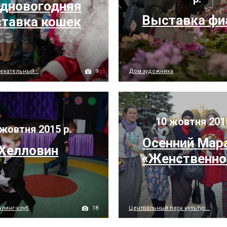
дновогодняя
Выставка фи
тавка кошек
9
екательный...
Дом художника
10 жовтня 201
жовтня 2015 р.
Осенний Мар
Хелловин
«Женственно
18
улинг-клуб
Центральный парк культур...