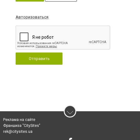
Авторизоваться
Отправить
Реклама на сайте
Франшиза "CitySites"
rek@citysites.ua