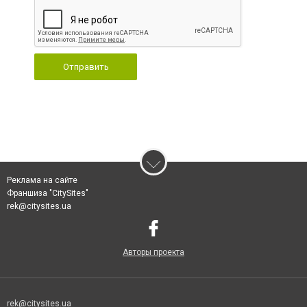
Отправить
Реклама на сайте
Франшиза "CitySites"
rek@citysites.ua
Авторы проекта
rek@citysites.ua