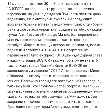
17 кг, при допустимом 30 кг. Звонил консультанту в
"BUSFOR" , он обещал , что руководство перевозчика
перезвонят, но увы не дождался.Пришлось платить дань
водителям, т.к. в автобус не пускали. На следующих
вокзалах Украины аппетит у водителей повысился - брали
деньги уже с пассажиров при посадке в автобус с каждой
сумки. Автобус уже с Киева до Минска был переполнен,
многим пассажирам пришлось стоять в проходе
автобуса. Жаргон и пальцы веером не красили одного из
водителей автобуса АН 5404 НТ. В Белоруссии от
перевозчика "Авто-экспресс" ООО уже идет дурная слава
и администрация BUSFOR не может об этом не знать ! Я
так понимаю графа "багаж"в билетах BUSFOR не
заполняется умышленно.07.01. 17 , возвращаясь с Минска
в Запорожье автобус так и не пришел на автовокзал
Минска. Пассажиры прождали автобус с 13:00 допоздна ,
так и не узнав , что случилось с транспортом. Начальник
смены вокзала сказала, что звонили россияне-водители и
сказали , что наш автобус замерз под Минском, т.к был
заправлен некачественным топливом. Кто с пассажиров
брал билет на территории Белоруссии , смогли их сдать