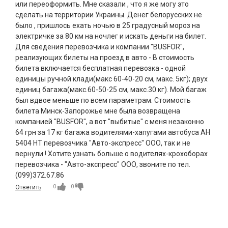
или переоформить. Мне сказали , что я же могу это
сделать на территории Украины. Денег белорусских не
было , пришлось ехать ночью в 25 градусный мороз на
электричке за 80 км на ночлег и искать деньги на билет.
Для сведения перевозчика и компании "BUSFOR",
реализующих билеты на проезд в авто - В стоимость
билета включается бесплатная перевозка - одной
единицы ручной клади(макс 60-40-20 см, макс. 5кг); двух
единиц багажа(макс.60-50-25 см, макс.30 кг). Мой багаж
был вдвое меньше по всем параметрам. Стоимость
билета Минск-Запорожье мне была возвращена
компанией "BUSFOR", а вот "выбитые" с меня незаконно
64 грн за 17 кг багажа водителями-хапугами автобуса АН
5404 НТ перевозчика "Авто-экспресс" ООО, так и не
вернули ! Хотите узнать больше о водителях-крохоборах
перевозчика - "Авто-экспресс" ООО, звоните по тел.
(099)372.67.86
0
0
Ответить