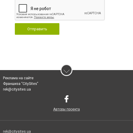
Отправить
Реклама на сайте
Франшиза "CitySites"
rek@citysites.ua
Авторы проекта
rek@citysites.ua