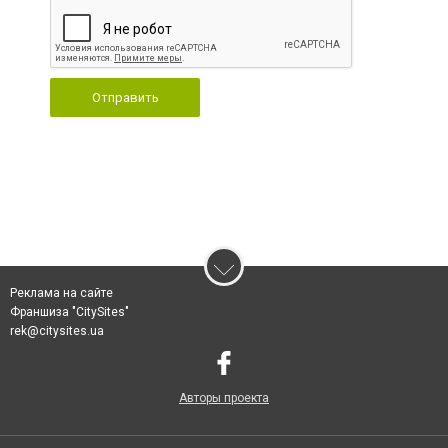
Отправить
Реклама на сайте
Франшиза "CitySites"
rek@citysites.ua
Авторы проекта