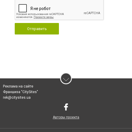
Отправить
Реклама на сайте
Франшиза "CitySites"
rek@citysites.ua
Авторы проекта