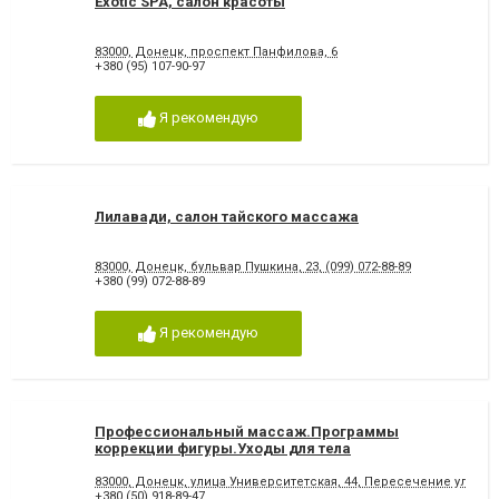
Exotic SPA, салон красоты
83000, Донецк, проспект Панфилова, 6
+380 (95) 107-90-97
Я рекомендую
Лилавади, салон тайского массажа
83000, Донецк, бульвар Пушкина, 23, (099) 072-88-89
+380 (99) 072-88-89
Я рекомендую
Профессиональный массаж.Программы
коррекции фигуры.Уходы для тела
83000, Донецк, улица Университетская, 44, Пересечение улиц
+380 (50) 918-89-47