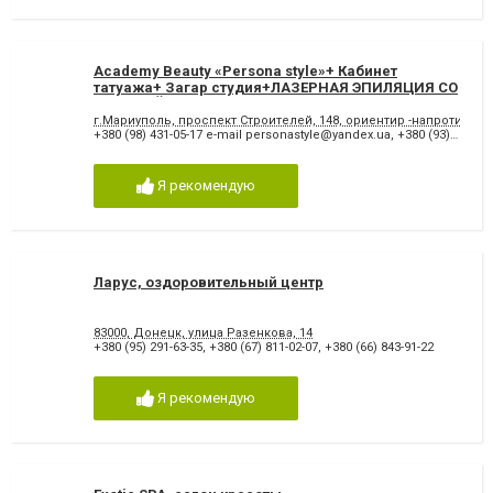
Academy Beauty «Persona style»+ Кабинет
татуажа+ Загар студия+ЛАЗЕРНАЯ ЭПИЛЯЦИЯ СО
СКИДКОЙ 50%!подробнее www.personastyle.net
г.Мариуполь, проспект Строителей, 148, ориентир -напротив чер
+380 (98) 431-05-17 e-mail
personastyle@yandex.ua
,
+380 (93) 566-27-39
Я рекомендую
Ларус, оздоровительный центр
83000, Донецк, улица Разенкова, 14
+380 (95) 291-63-35
,
+380 (67) 811-02-07
,
+380 (66) 843-91-22
Я рекомендую