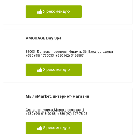
Я рекомендую
AMOUAGE Day Spa
83003, Донецк, проспект Ильича, 36, Вход со двора
+380 (95) 1730033
,
+380 (62) 3456587
Я рекомендую
МылоMarket, интернет-магазин
Славянск, улица Малогородская, 1
+380 (99) 018-90-88
,
+380 (97) 197-78-05
Я рекомендую