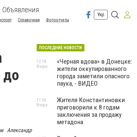
Объявления
Укр
нспорт
Справочная
Фотоотчеты
ПОСЛЕДНИЕ НОВОСТИ
а
«Черная вдова» в Донецке:
12:18
Вчера
жители оккупированного
 до
города заметили опасного
паука, - ВИДЕО
Жителя Константиновки
11:56
Вчера
приговорили к 8 годам
заключения за продажу
метадона
ом Александр