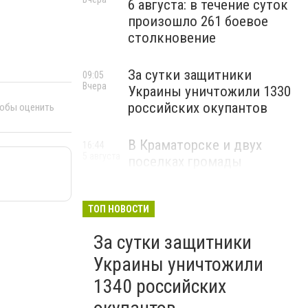
6 августа: в течение суток
произошло 261 боевое
столкновение
За сутки защитники
09:05
Вчера
Украины уничтожили 1330
российских окупантов
тобы оценить
В Краматорске и двух
16:44
5 августа
поселках громады
объявили принудительную
эвакуацию детей из
опасных районов
ТОП НОВОСТИ
За сутки защитники
Украины уничтожили
1340 российских