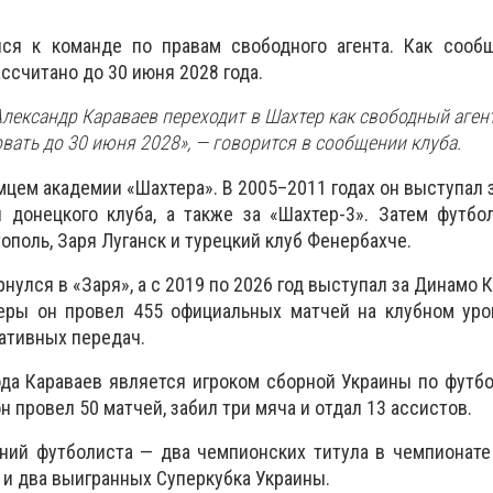
ся к команде по правам свободного агента. Как сообщ
ссчитано до 30 июня 2028 года.
лександр Караваев переходит в Шахтер как свободный агент
вать до 30 июня 2028», — говорится в сообщении клуба.
мцем академии «Шахтера». В 2005–2011 годах он выступал
донецкого клуба, а также за «Шахтер-3». Затем футбол
ополь, Заря Луганск и турецкий клуб Фенербахче.
рнулся в «Заря», а с 2019 по 2026 год выступал за Динамо 
еры он провел 455 официальных матчей на клубном уров
тативных передач.
ода Караваев является игроком сборной Украины по футбо
 провел 50 матчей, забил три мяча и отдал 13 ассистов.
ний футболиста — два чемпионских титула в чемпионате
 и два выигранных Суперкубка Украины.