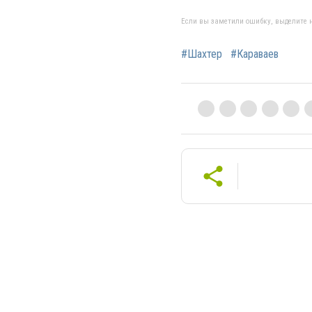
Если вы заметили ошибку, выделите н
#Шахтер
#Караваев