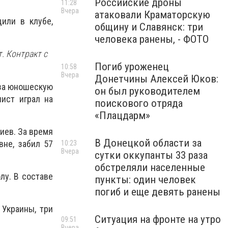
Российские дроны
11:28
Вчера
атаковали Краматорскую
или в клубе,
общину и Славянск: три
человека ранены, - ФОТО
. Контракт с
Погиб уроженец
10:58
Вчера
Донетчины Алексей Юков:
 за юношескую
он был руководителем
ист играл на
поискового отряда
«Плацдарм»
Киев. За время
В Донецкой области за
не, забил 57
10:23
Вчера
сутки оккупанты 33 раза
обстреляли населенные
лу. В составе
пункты: один человек
погиб и еще девять ранены
 Украины, три
Ситуация на фронте на утро
09:51
Вчера