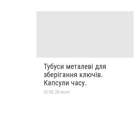
Тубуси металеві для
зберігання ключів.
Капсули часу.
05:08, 28 июля