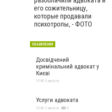
разоблачили адвоката и
его сожительницу,
которые продавали
психотропы, - ФОТО
ОБЪЯВЛЕНИЯ
Досвідчений
кримінальний адвокат у
Києві
10:40, 5 августа
Услуги адвоката
6
10:45, 5 августа