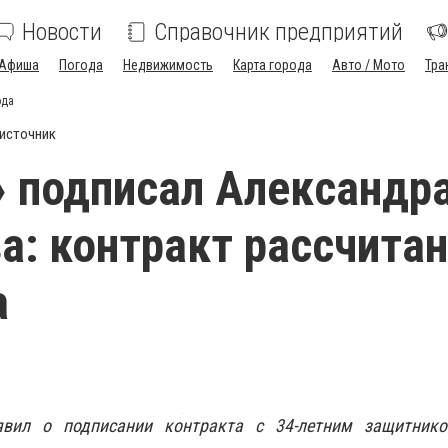
Новости
Справочник предприятий
Афиша
Погода
Недвижимость
Карта города
Авто / Мото
Тра
ода
источник
 подписал Александр
а: контракт рассчитан
а
вил о подписании контракта с 34-летним защитник