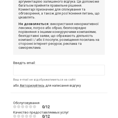
аргументацією залишеного відгука. Це допоможе
багатьом прийняти правильне рішення.
Коментарі призначені для спілкування та
обговорення, а також для роз'яснення питань, що
цікавлять.
Не дозволяється:
використання ненормативної
лексики, погроз або образ; безпосереднє
порівняння з іншими конкуруючими компаніями;
безпідставні заяви, що ображають діяльність
компанії і / або її послуги; розміщення посилань на
сторонні інтернет-ресурси; реклама та
самореклама.
Введіть email:
Ваш e-mail не відображатиметься на сайті
або
Авторизуйтесь
для написання відгуку
Обслуговування
0/12
Качество предоставляемых услуг
0/12