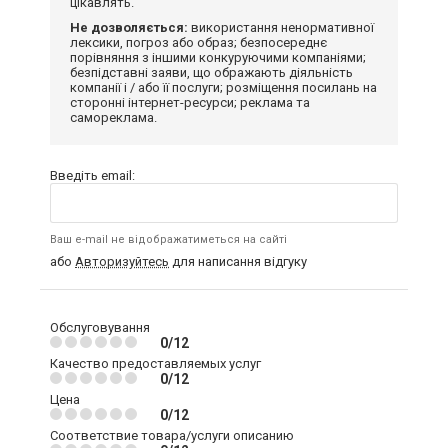
цікавлять.
Не дозволяється:
використання ненормативної
лексики, погроз або образ; безпосереднє
порівняння з іншими конкуруючими компаніями;
безпідставні заяви, що ображають діяльність
компанії і / або її послуги; розміщення посилань на
сторонні інтернет-ресурси; реклама та
самореклама.
Введіть email:
Ваш e-mail не відображатиметься на сайті
або
Авторизуйтесь
для написання відгуку
Обслуговування
0/12
Качество предоставляемых услуг
0/12
Цена
0/12
Соответствие товара/услуги описанию