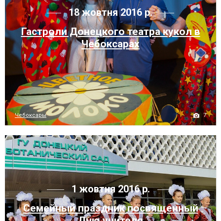
18 жовтня 2016 р.
Гастроли Донецкого театра кукол в
Чебоксарах
7
Чебоксары
1 жовтня 2016 р.
Семейный праздник посвященный
Дню учителя