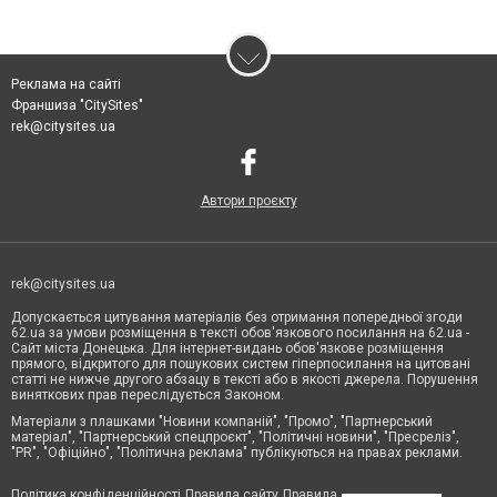
Реклама на сайті
Франшиза "CitySites"
rek@citysites.ua
Автори проєкту
rek@citysites.ua
Допускається цитування матеріалів без отримання попередньої згоди
62.ua за умови розміщення в тексті обов'язкового посилання на 62.ua -
Сайт міста Донецька. Для інтернет-видань обов'язкове розміщення
прямого, відкритого для пошукових систем гіперпосилання на цитовані
статті не нижче другого абзацу в тексті або в якості джерела. Порушення
виняткових прав переслідується Законом.
Матеріали з плашками "Новини компаній", "Промо", "Партнерський
матеріал", "Партнерський спецпроєкт", "Політичні новини", "Пресреліз",
"PR", "Офіційно", "Політична реклама" публікуються на правах реклами.
Політика конфіденційності
Правила сайту
Правила