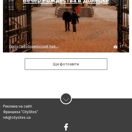
Вечер Рождества в Донецке
11
Свято-Преображенский Каф...
Ще фотозвіти
Реклама на сайті
Франшиза "CitySites"
rek@citysites.ua