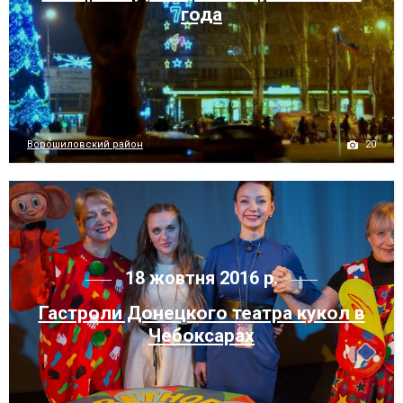
года
20
Ворошиловский район
18 жовтня 2016 р.
Гастроли Донецкого театра кукол в
Чебоксарах