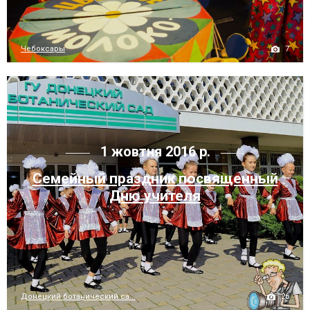
7
Чебоксары
1 жовтня 2016 р.
Семейный праздник посвященный
Дню учителя
26
Донецкий ботанический са...