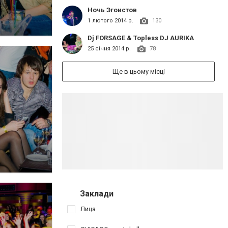
Ночь Эгоистов
1 лютого 2014 р.
130
Dj FORSAGE & Topless DJ AURIKA
25 січня 2014 р.
78
Ще в цьому місці
Заклади
Лица