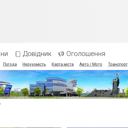
ини
Довідник
Оголошення
Погода
Нерухомість
Карта міста
Авто / Мото
Транспорт
)