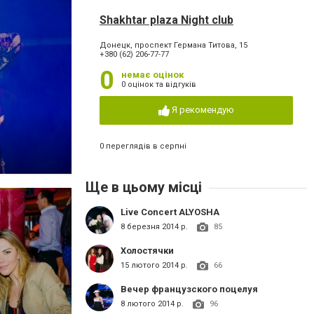
Shakhtar plaza Night club
Донецк, проспект Германа Титова, 15
+380 (62) 206-77-77
0
немає оцінок
0 оцінок та відгуків
Я рекомендую
0 переглядів в серпні
Ще в цьому місці
Live Concert ALYOSHA
8 березня 2014 р.
85
Холостячки
15 лютого 2014 р.
66
Вечер французского поцелуя
8 лютого 2014 р.
96