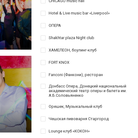
CHICAGO music hall
Hotel & Live music bar «Liverpool»
ОПЕРА
Shakhtar plaza Night club
ХАМЕЛЕОН, боулинг-клуб
FORT KNOX
Fanconi (Фанкони), ресторан
Донбасс Опера, Донецкий национальный
академический театр оперы и балета им.
А.Б.Соловьяненко
Орешек, Музыкальный клуб
Чешская пивоварня Старгород
Lounge клуб «КОКОН»