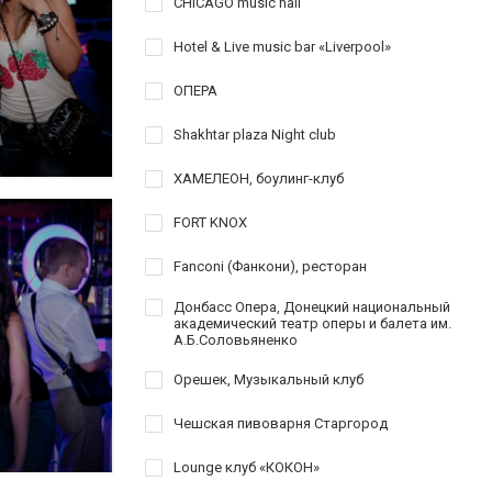
CHICAGO music hall
Hotel & Live music bar «Liverpool»
ОПЕРА
Shakhtar plaza Night club
ХАМЕЛЕОН, боулинг-клуб
FORT KNOX
Fanconi (Фанкони), ресторан
Донбасс Опера, Донецкий национальный
академический театр оперы и балета им.
А.Б.Соловьяненко
Орешек, Музыкальный клуб
Чешская пивоварня Старгород
Lounge клуб «КОКОН»