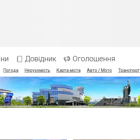
ини
Довідник
Оголошення
Погода
Нерухомість
Карта міста
Авто / Мото
Транспорт