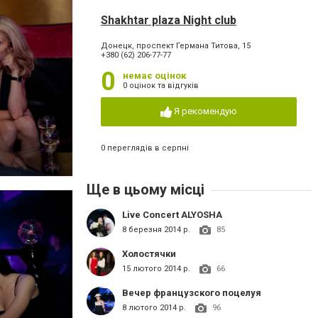
Shakhtar plaza Night club
Донецк, проспект Германа Титова, 15
+380 (62) 206-77-77
0
немає оцінок
0 оцінок та відгуків
Я рекомендую
0 переглядів в серпні
Ще в цьому місці
Live Concert ALYOSHA
8 березня 2014 р.
85
Холостячки
15 лютого 2014 р.
66
Вечер французского поцелуя
8 лютого 2014 р.
96