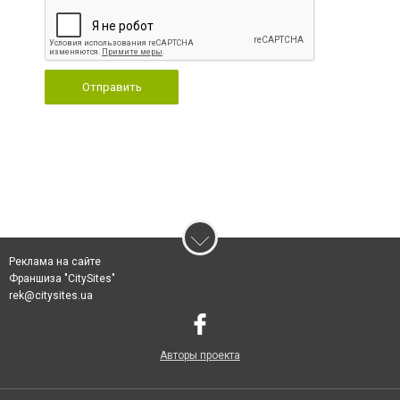
Отправить
Реклама на сайте
Франшиза "CitySites"
rek@citysites.ua
Авторы проекта