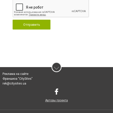
Отправить
Реклама на сайте
Франшиза "CitySites"
rek@citysites.ua
Авторы проекта