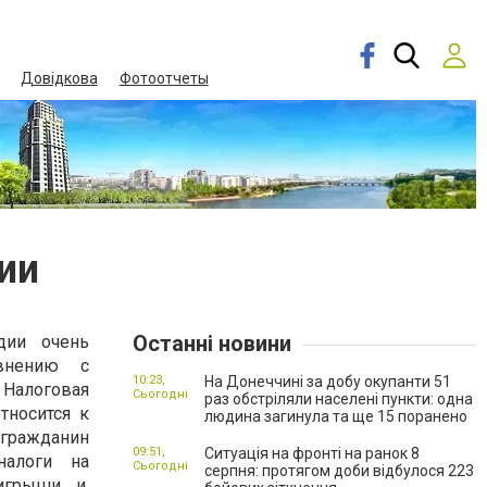
Довідкова
Фотоотчеты
ии
Останні новини
дии очень
внению с
10:23,
На Донеччині за добу окупанти 51
Налоговая
Сьогодні
раз обстріляли населені пункти: одна
тносится к
людина загинула та ще 15 поранено
гражданин
09:51,
Ситуація на фронті на ранок 8
налоги на
Сьогодні
серпня: протягом доби відбулося 223
грыши, и,