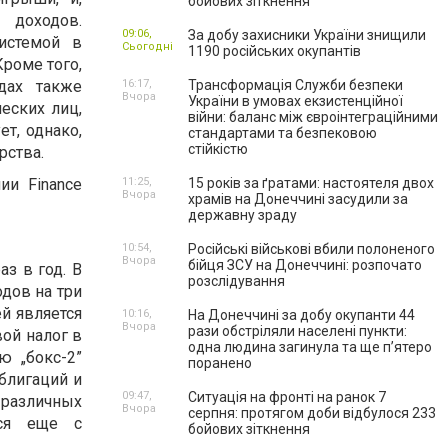
бойових зіткнення
доходов.
09:06,
За добу захисники України знищили
истемой в
Сьогодні
1190 російських окупантів
Кроме того,
дах также
16:17,
Трансформація Служби безпеки
Вчора
України в умовах екзистенційної
еских лиц,
війни: баланс між євроінтеграційними
ет, однако,
стандартами та безпековою
стійкістю
рства.
и Finance
11:25,
15 років за ґратами: настоятеля двох
Вчора
храмів на Донеччині засудили за
державну зраду
10:54,
Російські військові вбили полоненого
Вчора
бійця ЗСУ на Донеччині: розпочато
аз в год. В
розслідування
одов на три
ей является
10:16,
На Донеччині за добу окупанти 44
Вчора
рази обстріляли населені пункти:
вой налог в
одна людина загинула та ще пʼятеро
ю „бокс-2”
поранено
облигаций и
09:47,
Ситуація на фронті на ранок 7
 различных
Вчора
серпня: протягом доби відбулося 233
ься еще с
бойових зіткнення