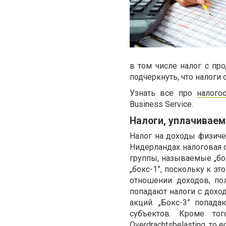
в том числе налог с про
подчеркнуть, что налоги
Узнать все про
налого
Business Service.
Налоги, уплачивае
Налог на доходы физичес
Нидерландах налоговая с
группы, называемые „бок
„бокс-1”, поскольку к э
отношении доходов, по
попадают налоги с доход
акций. „Бокс-3” попад
субъектов. Кроме то
Overdrachtsbelasting, то