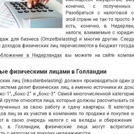
конечно, с полученных 
Разобраться с налоговой с
этой стране не так-то просто. 
есть, конечно, в Нидерлан
налоги, взимаемые с юридич
даж для бизнеса (Omzetbelasting) и многие другие. Следу
 с доходов физических лиц перечисляются в бюджет госуда
обложение в Нидерландах
вы можете на сайте компани
мые физическими лицами в Голландии
ких лиц (Inkostenbelasting) должен производиться один р
истема делит физических лиц, а именно источники их дох
с-1”, „бокс-2” и „бокс-3”. Самой многочисленной категори
той группе относятся лица, которые должны рассчитывать с
лученных за свою работу и сдачу квартиры. В категори
ов лиц за их участия в компаниях по продаже и покупке 
ают в свою очередь налоги с на вклады и сбережения
го, в Голландии, физические лица могут встретит
 есть с налогом на покупку недвижимости.