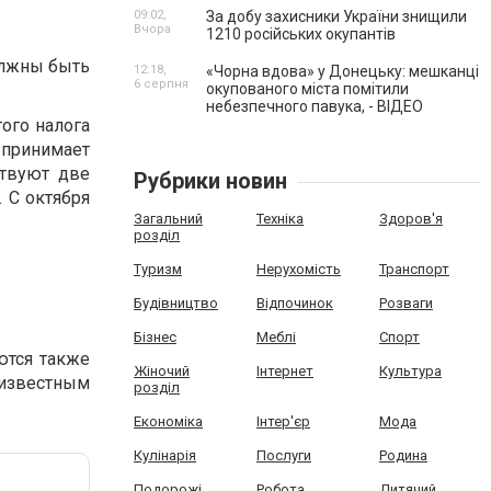
09:02,
За добу захисники України знищили
Вчора
1210 російських окупантів
олжны быть
12:18,
«Чорна вдова» у Донецьку: мешканці
6 серпня
окупованого міста помітили
небезпечного павука, - ВІДЕО
того налога
 принимает
ствуют две
Рубрики новин
 С октября
Загальний
Техніка
Здоров'я
розділ
Туризм
Нерухомість
Транспорт
Будівництво
Відпочинок
Розваги
Бізнес
Меблі
Спорт
ются также
Жіночий
Інтернет
Культура
 известным
розділ
Економіка
Інтер'єр
Мода
Кулінарія
Послуги
Родина
Подорожі
Робота
Дитячий