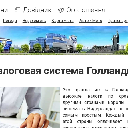
ини
Довідник
Оголошення
Погода
Нерухомість
Карта міста
Авто / Мото
Транспорт
алоговая система Голланд
Это правда, что в Голлан
высокие налоги по сра
другими странами Европы. 
система в Нидерландах не о
самым простым. Каждый 
этой страны оплачивает 
имеющееся имущество, выи