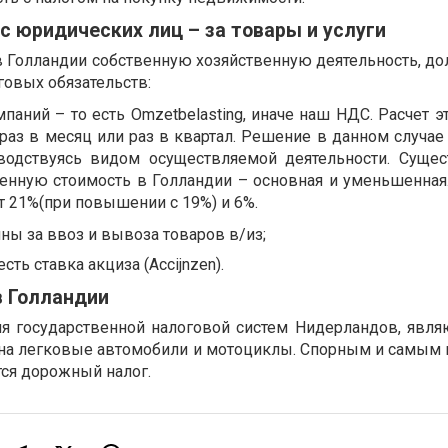
с юридических лиц – за товары и услуги
 Голландии собственную хозяйственную деятельность, д
говых обязательств:
мпаний – то есть Omzetbelasting, иначе наш НДС. Расчет э
раз в месяц или раз в квартал. Решение в данном случае
оводствуясь видом осуществляемой деятельности. Суще
ленную стоимость в Голландии – основная и уменьшенная.
т 21%(при повышении с 19%) и 6%.
ы за ввоз и вывоза товаров в/из;
сть ставка акциза (Accijnzen).
в Голландии
я государственной налоговой систем Нидерландов, явля
 на легковые автомобили и мотоциклы. Спорным и самым
тся дорожный налог.