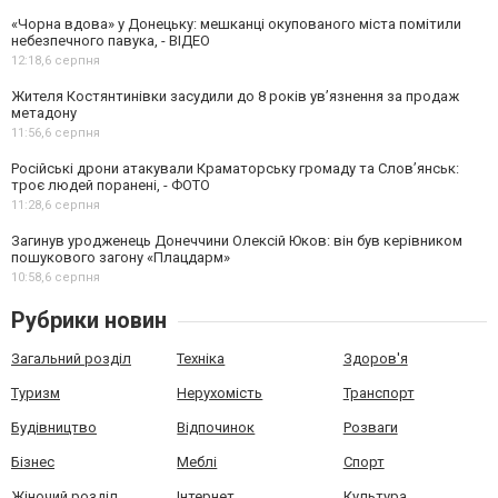
«Чорна вдова» у Донецьку: мешканці окупованого міста помітили
небезпечного павука, - ВІДЕО
12:18,
6 серпня
Жителя Костянтинівки засудили до 8 років ув’язнення за продаж
метадону
11:56,
6 серпня
Російські дрони атакували Краматорську громаду та Слов’янськ:
троє людей поранені, - ФОТО
11:28,
6 серпня
Загинув уродженець Донеччини Олексій Юков: він був керівником
пошукового загону «Плацдарм»
10:58,
6 серпня
Рубрики новин
Загальний розділ
Техніка
Здоров'я
Туризм
Нерухомість
Транспорт
Будівництво
Відпочинок
Розваги
Бізнес
Меблі
Спорт
Жіночий розділ
Інтернет
Культура