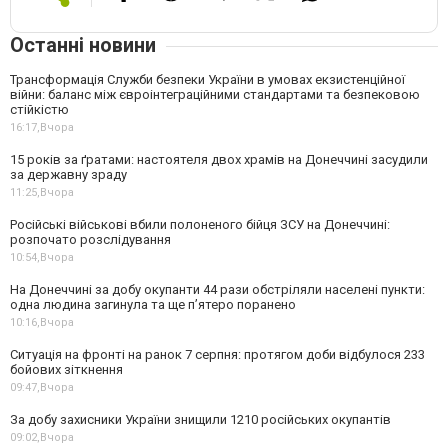
Останні новини
Трансформація Служби безпеки України в умовах екзистенційної
війни: баланс між євроінтеграційними стандартами та безпековою
стійкістю
16:17,
Вчора
15 років за ґратами: настоятеля двох храмів на Донеччині засудили
за державну зраду
11:25,
Вчора
Російські військові вбили полоненого бійця ЗСУ на Донеччині:
розпочато розслідування
10:54,
Вчора
На Донеччині за добу окупанти 44 рази обстріляли населені пункти:
одна людина загинула та ще пʼятеро поранено
10:16,
Вчора
Ситуація на фронті на ранок 7 серпня: протягом доби відбулося 233
бойових зіткнення
09:47,
Вчора
За добу захисники України знищили 1210 російських окупантів
09:02,
Вчора