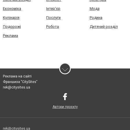
Економіка
Інтер'єр
Мода
Кулінарія
Послуги
Родина
Подорожі
Робота
Дитячий розділ
Реклама
Реклама на сайті
Франшиза "CitySites"
rek@citysites.ua
Автори проєкту
rek@citysites.ua