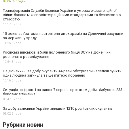
09:06,
Сьогодні
Трансформація Служби безпеки України в умовах екзистенційної
війни: баланс між євроінтеграційними стандартами та безпековою
стійкістю
16:17,
Вчора
15 років за ґратами: настоятеля двох храмів на Донеччині засудили
за державну зраду
11:25,
Вчора
Російські військові вбили полоненого бійця ЗСУ на Донеччині:
розпочато розслідування
10:54,
Вчора
На Донеччині за добу окупанти 44 рази обстріляли населені пункти:
одна людина загинула та ще пʼятеро поранено
10:16,
Вчора
Ситуація на фронті на ранок 7 серпня: протягом доби відбулося 233
бойових зіткнення
09:47,
Вчора
За добу захисники України знищили 1210 російських окупантів
09:02,
Вчора
Рубрики новин