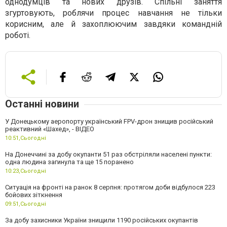
однодумців та нових друзів. Спільні заняття
згуртовують, роблячи процес навчання не тільки
корисним, але й захоплюючим завдяки командній
роботі.
Останні новини
У Донецькому аеропорту український FPV-дрон знищив російський
реактивний «Шахед», - ВІДЕО
10:51,
Сьогодні
На Донеччині за добу окупанти 51 раз обстріляли населені пункти:
одна людина загинула та ще 15 поранено
10:23,
Сьогодні
Ситуація на фронті на ранок 8 серпня: протягом доби відбулося 223
бойових зіткнення
09:51,
Сьогодні
За добу захисники України знищили 1190 російських окупантів