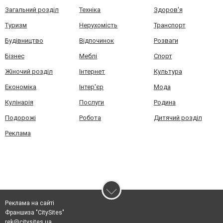
Загальний розділ
Техніка
Здоров'я
Туризм
Нерухомість
Транспорт
Будівництво
Відпочинок
Розваги
Бізнес
Меблі
Спорт
Жіночий розділ
Інтернет
Культура
Економіка
Інтер'єр
Мода
Кулінарія
Послуги
Родина
Подорожі
Робота
Дитячий розділ
Реклама
Реклама на сайті
Франшиза "CitySites"
rek@citysites.ua