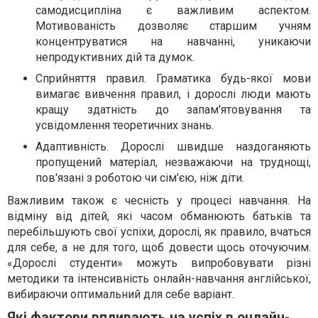
самодисципліна є важливим аспектом.
Мотивованість дозволяє старшим учням
концентруватися на навчанні, уникаючи
непродуктивних дій та думок.
Сприйняття правил. Граматика будь-якої мови
вимагає вивчення правил, і дорослі люди мають
кращу здатність до запам'ятовування та
усвідомлення теоретичних знань.
Адаптивність. Дорослі швидше наздоганяють
пропущений матеріал, незважаючи на труднощі,
пов'язані з роботою чи сім'єю, ніж діти.
Важливим також є чесність у процесі навчання. На
відміну від дітей, які часом обманюють батьків та
перебільшують свої успіхи, дорослі, як правило, вчаться
для себе, а не для того, щоб довести щось оточуючим.
«Дорослі студенти» можуть випробовувати різні
методики та інтенсивність онлайн-навчання англійської,
вибираючи оптимальний для себе варіант.
Які фактори впливають на успіх в онлайн-