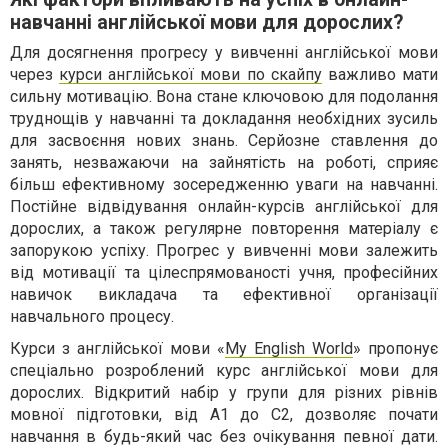
навчанні англійської мови для дорослих?
Для досягнення прогресу у вивченні англійської мови
через
курси англійської мови по скайпу
важливо мати
сильну мотивацію. Вона стане ключовою для подолання
труднощів у навчанні та докладання необхідних зусиль
для засвоєння нових знань. Серйозне ставлення до
занять, незважаючи на зайнятість на роботі, сприяє
більш ефективному зосередженню уваги на навчанні.
Постійне відвідування онлайн-курсів англійської для
дорослих, а також регулярне повторення матеріалу є
запорукою успіху. Прогрес у вивченні мови залежить
від мотивації та цілеспрямованості учня, професійних
навичок викладача та ефективної організації
навчального процесу.
Курси з англійської мови «
My English World
» пропонує
спеціально розроблений курс англійської мови для
дорослих. Відкритий набір у групи для різних рівнів
мовної підготовки, від A1 до C2, дозволяє почати
навчання в будь-який час без очікування певної дати.