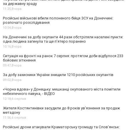
за державну зраду
11:25,
Вчора
Російські військові вбили полоненого бійця ЗСУ на Донеччині:
розпочато розслідування
10:54,
Вчора
На Донеччині за добу окупанти 44 рази обстріляли населені пункти:
одна людина загинула та ще пʼятеро поранено
10:16,
Вчора
Ситуація на фронті на ранок 7 серпня: протягом доби відбулося 233
бойових зіткнення
09:47,
Вчора
За добу захисники України знищили 1210 російських окупантів
09:02,
Вчора
«Чорна вдова» у Донецьку: мешканці окупованого міста помітили
небезпечного павука, - ВІДЕО
12:18,
6 серпня
Жителя Костянтинівки засудили до 8 років ув’язнення за продаж
метадону
11:56,
6 серпня
Російські дрони атакували Краматорську громаду та Слов’янськ: