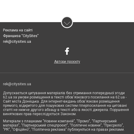
Реклама на сайті
Франшиза "CitySites"
rek@citysites.ua
Автори проєкту
rek@citysites.ua
Допускається цитування матеріалів без отримання попередньої згоди
62.ua за умови розміщення в тексті обов'язкового посилання на 62.ua -
Сайт міста Донецька. Для інтернет-видань обов'язкове розміщення
прямого, відкритого для пошукових систем гіперпосилання на цитовані
статті не нижче другого абзацу в тексті або в якості джерела. Порушення
виняткових прав переслідується Законом.
Матеріали з плашками "Новини компаній", "Промо", "Партнерський
матеріал", "Партнерський спецпроєкт", "Політичні новини", "Пресреліз",
"PR", "Офіційно", "Політична реклама" публікуються на правах реклами.