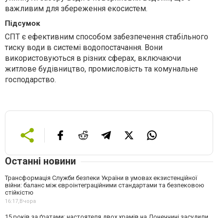
важливим для збереження екосистем.
Підсумок
СПТ є ефективним способом забезпечення стабільного
тиску води в системі водопостачання. Вони
використовуються в різних сферах, включаючи
житлове будівництво, промисловість та комунальне
господарство.
Останні новини
Трансформація Служби безпеки України в умовах екзистенційної
війни: баланс між євроінтеграційними стандартами та безпековою
стійкістю
16:17,
Вчора
15 років за ґратами: настоятеля двох храмів на Донеччині засудили