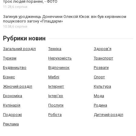
троє людей поранені, - ФОТО
11:28,
6 серпня
Загинув уродженець Донеччини Олексій Юков: він був керівником
пошукового загону «Плацдарм»
10:58,
6 серпня
Рубрики новин
Загальний розділ
Техніка
Здоров'я
Туризм
Нерухомість
Транспорт
Будівництво
Відпочинок
Розваги
Бізнес
Меблі
Спорт
Жіночий розділ
Інтернет
Культура
Економіка
Інтер'єр
Мода
Кулінарія
Послуги
Родина
Подорожі
Робота
Дитячий розділ
Реклама